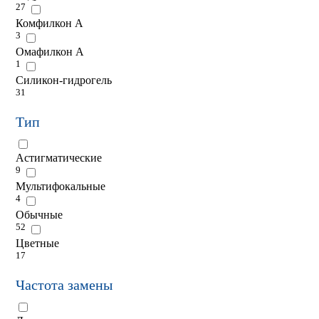
27
Комфилкон A
3
Омафилкон А
1
Силикон-гидрогель
31
Тип
Астигматические
9
Мультифокальные
4
Обычные
52
Цветные
17
Частота замены