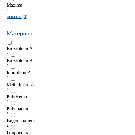
Maxima
4
показать(0)
Материал
Bioxifilcon A
3
Bioxifilcon B
1
Innofilcon A
2
Methafilcon A
1
PolyHema
3
Polymacon
6
Водоградиент
4
Гидрогель