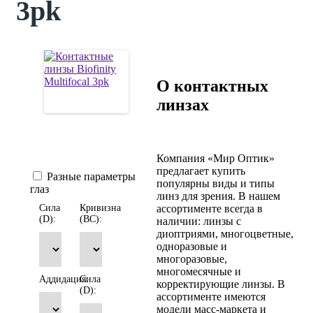
3pk
О контактных
линзах
Компания «Мир Оптик»
предлагает купить
Разные параметры
популярны виды и типы
глаз
линз для зрения. В нашем
ассортименте всегда в
Сила
Кривизна
(D):
(BC):
наличии: линзы с
диоптриями, многоцветные,
одноразовые и
многоразовые,
многомесячные и
Аддидация:
Сила
корректирующие линзы. В
(D):
ассортименте имеются
модели масс-маркета и