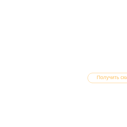
Получите
Вы можете купить оч
заполнить нашу анке
Получить ск