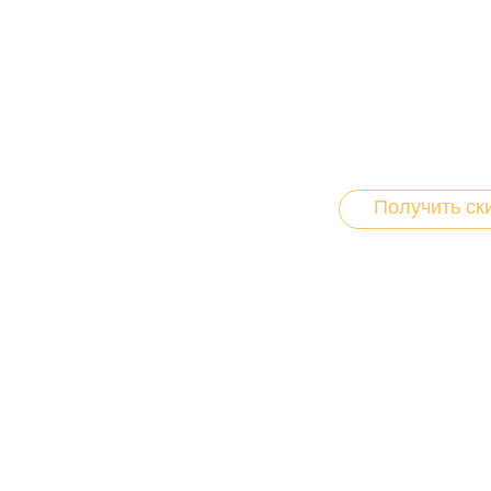
Получите
Вы можете купить оч
заполнить нашу анке
Получить ск