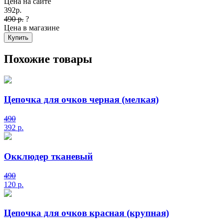
Цена на сайте
392
р.
490 р.
?
Цена в магазине
Купить
Похожие товары
Цепочка для очков черная (мелкая)
490
392
р.
Окклюдер тканевый
490
120
р.
Цепочка для очков красная (крупная)