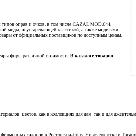
х типов оправ и очков, в том числе CAZAL MOD.644.
ой моды, неустаревающей классикой, а также моделями
товары от официальных поставщиков по доступным ценам.
суары фиры различной стоимости.
В каталоге товаров
ериалов, цветов, как в коллекциях для дам, так и для джентель
 фирменных салонов в Ростове-на-Дону, Новочеркасске и Таган