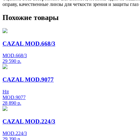
оправу, качественные линзы для четкости зрения и защиты глаз
Похожие товары
CAZAL MOD.668/3
MOD.668/3
29 590
р.
CAZAL MOD.9077
Hit
MOD.9077
28 890
р.
CAZAL MOD.224/3
MOD.224/3
29 390
р.