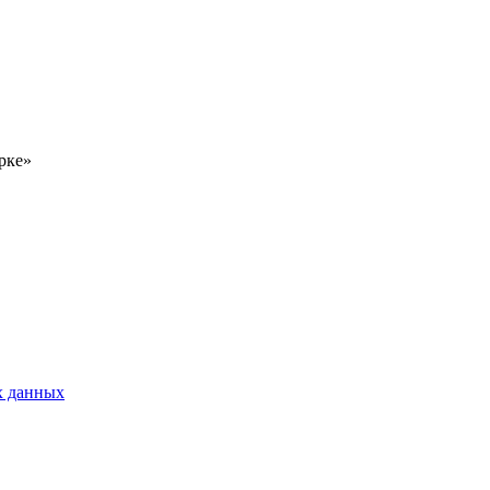
рке»
х данных